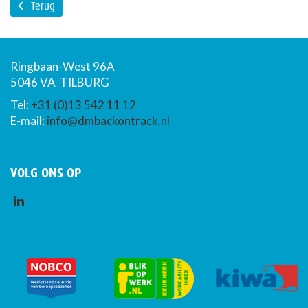
Terug
Ringbaan-West 96A
5046 VA TILBURG
Tel:
+31 (0)13 542 11 12
E-mail:
info@dmbackontrack.nl
VOLG ONS OP