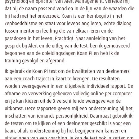
psycholoog en oprichter van Alert Management, vertelde mij
dat hij de naam passend vond en in de lijn van de waarden die
hij had met het onderzoek. Koan is een kernbegrip in het
Zenboeddhisme en staat voor levenslang leren, echte dialoog
tussen mentor en leerling die van elkaar leren en de
paradoxen in het leven. Prachtig! Naar aanleiding van het
gesprek bij Alert en de uitleg van de test, ben ik gemotiveerd
begonnen aan de opleidingsdagen Koan PI en heb ik de
training gevolgd en afgerond.
Ik gebruik de Koan Pi test om de kwaliteiten van deelnemers
aan een coach traject in kaart te brengen. De resultaten
worden weergegeven in een uitgebreid individueel rapport. De
afname en verwerking gebeuren volledig online per computer
en je kan kiezen uit de 3 verschillende weergave van de
uitkomst. Deze rapporten geven mij een ondersteuning bij het
inschatten van iemands persoonlijkheid. Daarnaast gebruik ik
de testen om te kijken of een deelnemer geschikt is voor een
baan, of als ondersteuning bij het begrijpen van kansen en
uitdagingen van een coaching. Je kan de test ook in zetten om