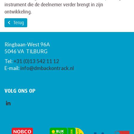
instrument die de deelnemer verder brengt in zijn
ontwikkeling.
Terug
Ringbaan-West 96A
5046 VA TILBURG
Tel:
+31 (0)13 542 11 12
E-mail:
info@dmbackontrack.nl
VOLG ONS OP