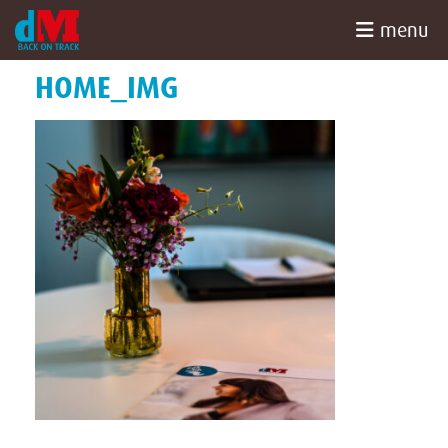
menu
HOME
»
DM BACK ON TRACK
»
HOME_IMG
Home
HOME_IMG
Coaching
Advies
Wie zijn
wij
Blog
Contact