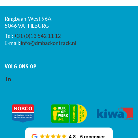
Ringbaan-West 96A
5046 VA TILBURG
Tel:
+31 (0)13 542 11 12
E-mail:
info@dmbackontrack.nl
VOLG ONS OP
4.8
6 recensies