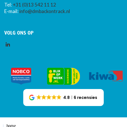
Tel:
+31 (0)13 542 11 12
E-mail:
info@dmbackontrack.nl
VOLG ONS OP
4.8
6 recensies
home