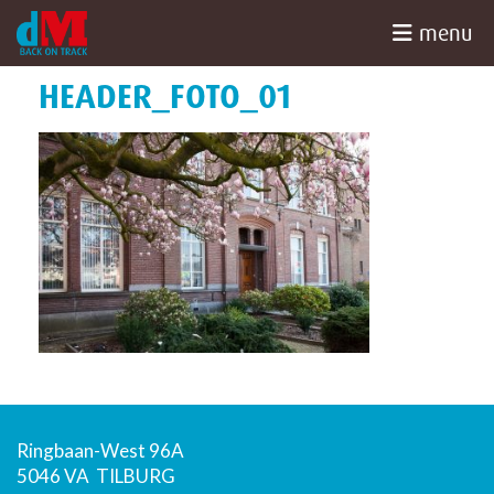
menu
HOME
»
COACHING
»
HEADER_FOTO_01
Home
HEADER_FOTO_01
Coaching
Advies
Wie zijn
wij
Blog
Contact
Ringbaan-West 96A
5046 VA TILBURG